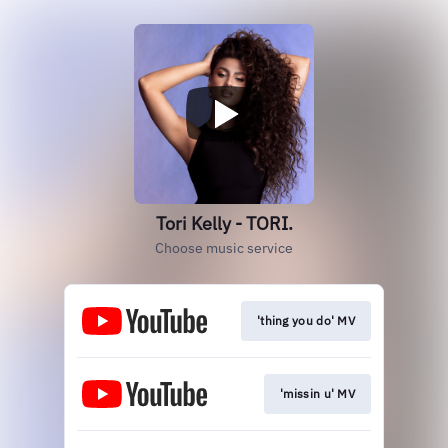
Tori Kelly - TORI.
Choose music service
'thing you do' MV
'missin u' MV